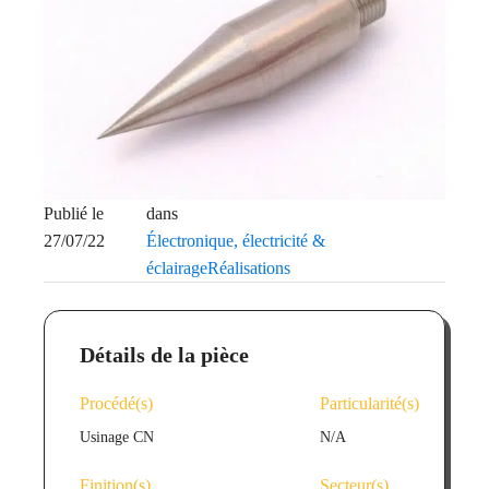
Publié le
dans
27/07/22
Électronique, électricité &
éclairage
Réalisations
Détails de la pièce
Procédé(s)
Particularité(s)
Usinage CN
N/A
Finition(s)
Secteur(s)