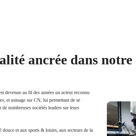
Décolletage de précision
Usi
'industrie du décolletage
Nous contacter
ndustries énergétiques
Luxe & bijouterie
alité
ancrée dans notre 
Montage & assemblage
 devenue au fil des années un acteur reconnu
es, et usinage sur CN, lui permettant de se
 de nombreuses sociétés leaders sur leurs
é douce et aux sports & loisirs, aux secteurs de la