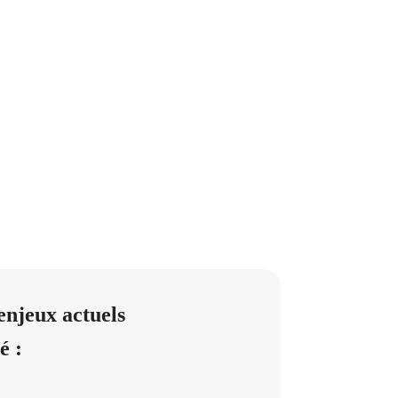
enjeux actuels
é :