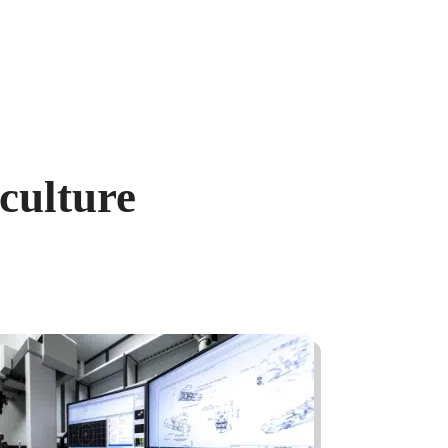
nage de précision
Aérospatial, aéronautique et
culture
armement