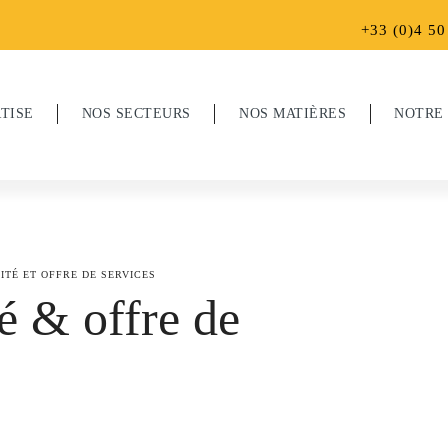
+33 (0)4 50
TISE
NOS SECTEURS
NOS MATIÈRES
NOTRE
ITÉ ET OFFRE DE SERVICES
é & offre de
Alliages cuivreux
um
Inox
Culture qualité & offre de services
errurerie & sécurité
btenir un devis
Sports & loisirs