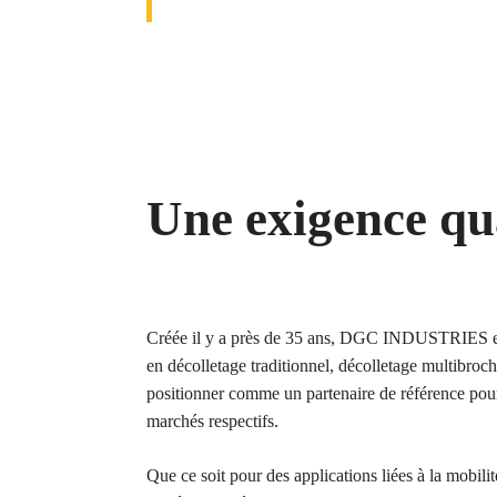
Bureau d'études
Nous rejoindre
L
Électronique, électricité & éclairage
I
Une
exigence qu
Traitements & finitions
Créée il y a près de 35 ans, DGC INDUSTRIES est
en décolletage traditionnel, décolletage multibroch
positionner comme un partenaire de référence pour
marchés respectifs.
Que ce soit pour des applications liées à la mobilit