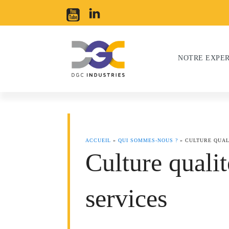
NOTRE EXPER
ACCUEIL
»
QUI SOMMES-NOUS ?
»
CULTURE QUAL
Culture qualit
services
Acier
Alumini
Mobilité douce
Qui sommes-nous ?
S
O