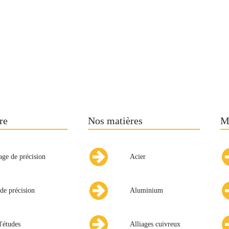
re
Nos matières
M
age de précision
Acier
de précision
Aluminium
'études
Alliages cuivreux