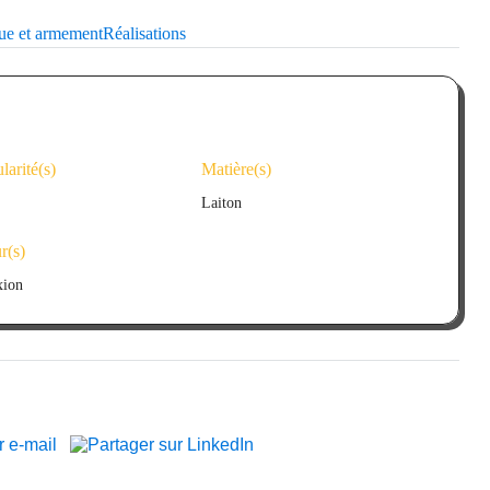
Décolletage de précision
Usi
que et armement
Réalisations
'industrie du décolletage
Nous contacter
ularité(s)
Matière(s)
ndustries énergétiques
Luxe & bijouterie
Laiton
r(s)
Montage & assemblage
xion