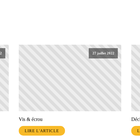
22
27 juillet 2022
Vis & écrou
Décl
LIRE L'ARTICLE
L