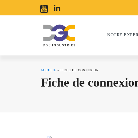
NOTRE EXPER
ACCUEIL
»
FICHE DE CONNEXION
Fiche de connexio
Acier
Alumini
Mobilité douce
Qui sommes-nous ?
S
O