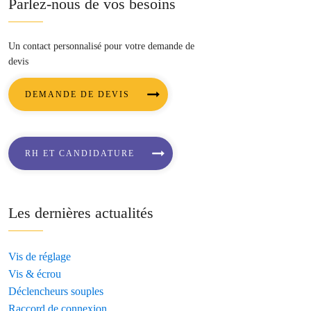
Parlez-nous de vos besoins
nage de précision
Un contact personnalisé pour votre demande de
devis
DEMANDE DE DEVIS
Aérospatial, aéronautique et
armement
RH ET CANDIDATURE
Les dernières actualités
Vis de réglage
Vis & écrou
Déclencheurs souples
Raccord de connexion