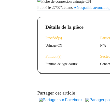
Bureau d'études
Publié le
27/07/22
dans
Aérospatial, aéronauti
Détails de la pièce
Nous rejoindre
L
Procédé(s)
Partic
Électronique, électricité & éclairage
I
Usinage CN
N/A
Finition(s)
Secteu
Traitements & finitions
Finition de type dorure
Conne
Partager cet article :