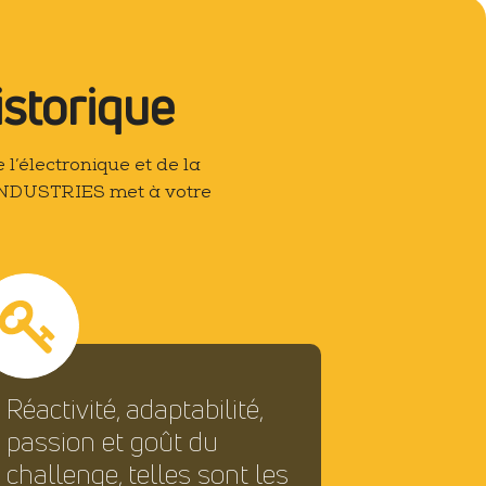
istorique
 l’électronique et de la
C INDUSTRIES met à votre
Réactivité, adaptabilité,
passion et goût du
challenge, telles sont les