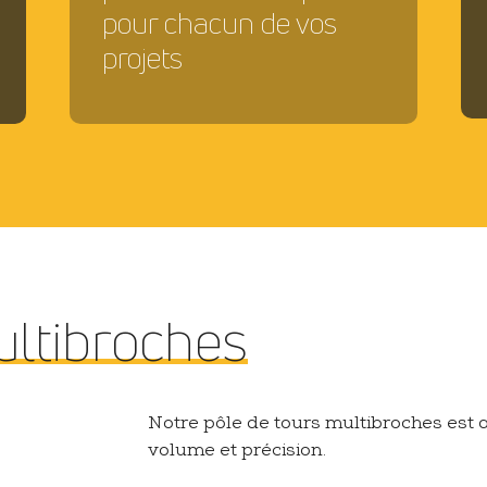
pour chacun de vos
projets
ltibroches
Notre pôle de tours multibroches est a
volume et précision.