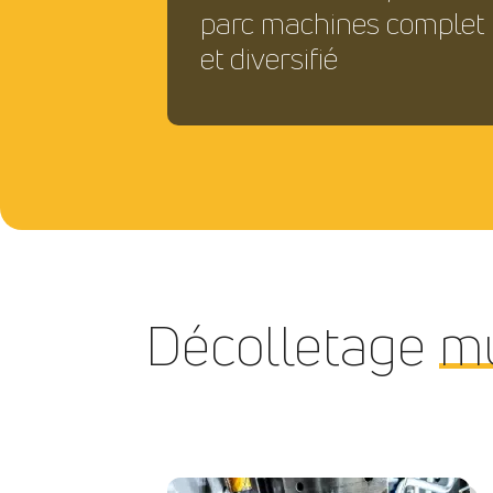
parc machines complet
et diversifié
Décolletage
mu