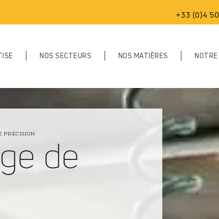
+33 (0)4 50
TISE
NOS SECTEURS
NOS MATIÈRES
NOTRE
age de
E PRÉCISION
nium
Alliages cuivreux
Inox
Serrurerie & sécurité
Obtenir un devis
Sports & loisirs
Culture qualité & offre de
services