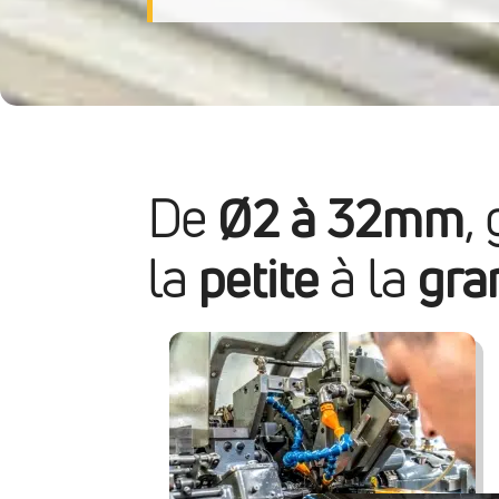
Bureau d'études
Électronique, électricité &
Nous rejoindre
L
De
Ø2 à 32mm
,
éclairage
la
petite
à la
gra
Traitements & finitions