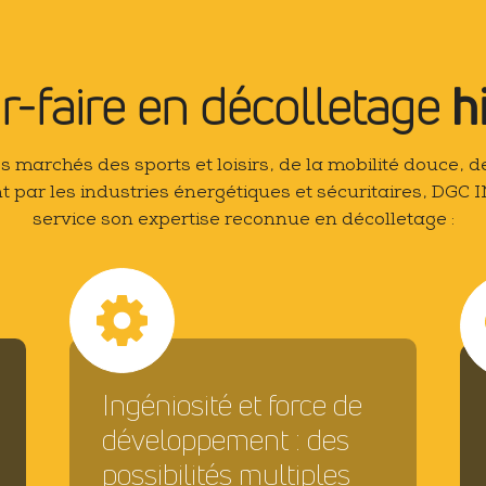
r-faire en décolletage
h
s marchés des sports et loisirs, de la mobilité douce, de
 par les industries énergétiques et sécuritaires, DG
service son expertise reconnue en décolletage :
Ingéniosité et force de
développement : des
possibilités multiples