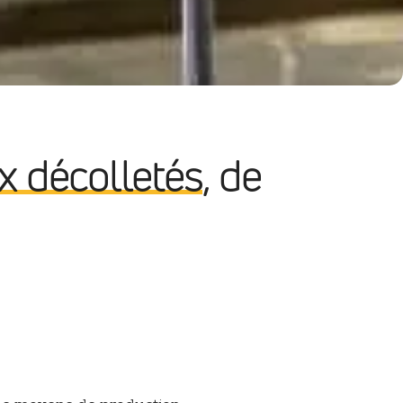
inage de précision
Aérospatial, aéronautique et
x décolletés
, de
armement