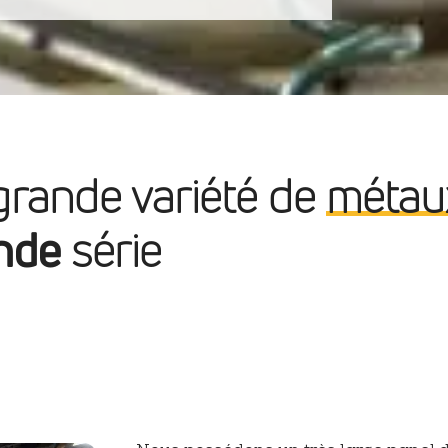
Décolletage de précision
Us
Industries énergétiques
Luxe & bijouterie
'industrie du
Nous contacter
 grande variété de
métau
décolletage
nde
série
Montage & assemblage