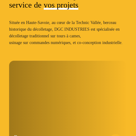
service de
vos projets
Située en Haute-Savoie, au cœur de la Technic Vallée, berceau
historique du décolletage, DGC INDUSTRIES est spécialisée en
décolletage traditionnel
sur tours à cames,
usinage sur commandes numériques
, et
co-conception industrielle.