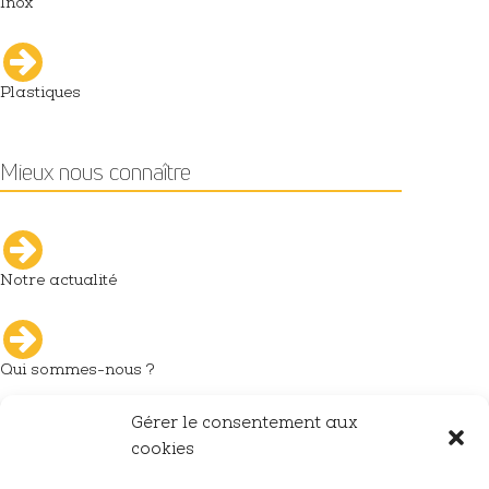
Inox
Plastiques
Mieux nous connaître
Notre actualité
Qui sommes-nous ?
Gérer le consentement aux
L'industrie du décolletage
cookies