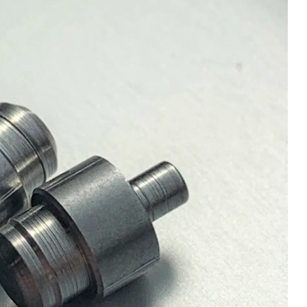
Décolletage de précision
Us
Industries énergétiques
Luxe & bijouterie
'industrie du
Nous contacter
décolletage
Montage & assemblage