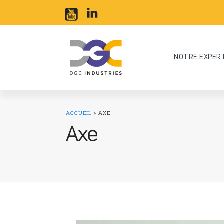
NOTRE EXPER
ACCUEIL
»
AXE
Axe
Acier
Alumi
Mobilité douce
Qui sommes-nous ?