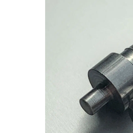
Bureau d'études
Électronique, électricité &
Nous rejoindre
L
éclairage
Traitements & finitions