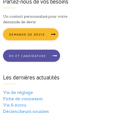
Parlez-nous de vos besoins
inage de précision
Un contact personnalisé pour votre
demande de devis
DEMANDE DE DEVIS
Aérospatial, aéronautique et
armement
RH ET CANDIDATURE
Les dernières actualités
Vis de réglage
Fiche de connexion
Vis & écrou
Déclencheurs souples