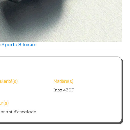
s
Sports & loisirs
ularité(s)
Matière(s)
Inox 430F
ur(s)
osant d'escalade