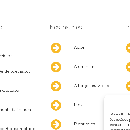
re
Nos matières
M
Acier
écision
Aluminium
e de précision
Alliages cuivreux
 d'études
Inox
ments & finitions
Pour offrir
les cookies 
Plastiques
consentir à
ge & assemblage