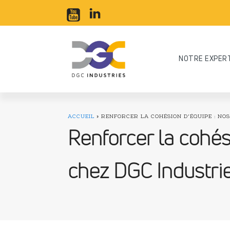
NOTRE EXPER
ACCUEIL
»
RENFORCER LA COHÉSION D'ÉQUIPE : NOS
Renforcer la cohési
chez DGC Industri
Acier
Alumi
Mobilité douce
Qui sommes-nous ?