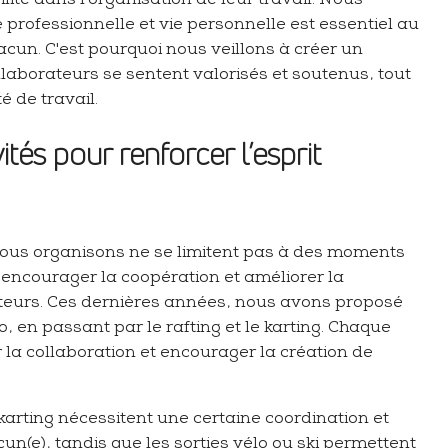
lité dans l’organisation de leur travail. Nous
 professionnelle et vie personnelle est essentiel au
acun. C'est pourquoi nous veillons à créer un
laborateurs se sentent valorisés et soutenus, tout
é de travail.
ités pour renforcer l’esprit
nous organisons ne se limitent pas à des moments
 encourager la coopération et améliorer la
teurs. Ces dernières années, nous avons proposé
lo, en passant par le rafting et le karting. Chaque
er la collaboration et encourager la création de
 karting nécessitent une certaine coordination et
cun(e), tandis que les sorties vélo ou ski permettent