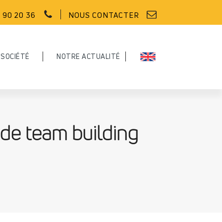
 90 20 36
NOUS CONTACTER
 SOCIÉTÉ
NOTRE ACTUALITÉ
 de team building
Plastiques
Santé & médical
Notre parc-machines