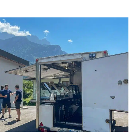
Décolletage de précision
Us
Industries énergétiques
Luxe & bijouterie
'industrie du
Nous contacter
décolletage
Montage & assemblage